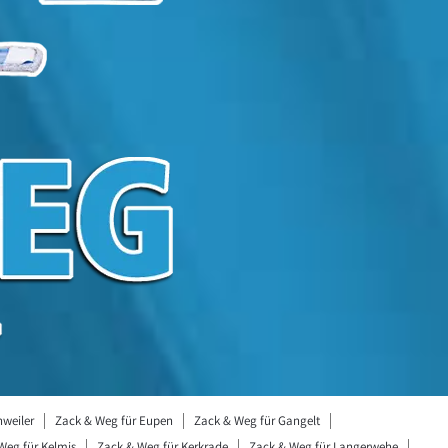
hweiler
Zack & Weg für Eupen
Zack & Weg für Gangelt
Weg für Kelmis
Zack & Weg für Kerkrade
Zack & Weg für Langerwehe