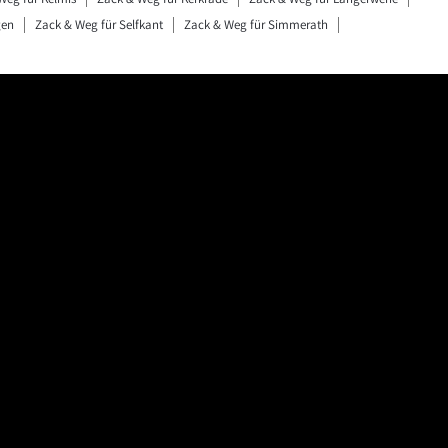
gen
Zack & Weg für Selfkant
Zack & Weg für Simmerath