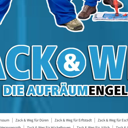
unssum
Zack & Weg für Düren
Zack & Weg für Erftstadt
Zack & Weg für Esc
 Herzogenrath
Zack & Weg für Hückelhoven
Zack & Weg für Jülich
Zack & 