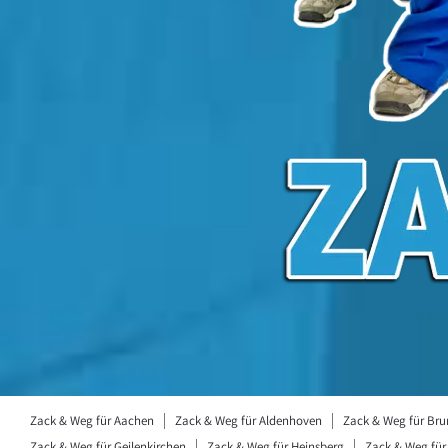
Zack & Weg für Aachen
Zack & Weg für Aldenhoven
Zack & Weg für Br
Zack & Weg für Geilenkirchen
Zack & Weg für Heinsberg
Zack & Weg für