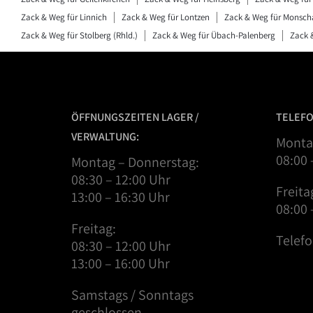
Zack & Weg für Linnich
Zack & Weg für Lontzen
Zack & Weg für Monsch
Zack & Weg für Stolberg (Rhld.)
Zack & Weg für Übach-Palenberg
Zack 
ÖFFNUNGSZEITEN LAGER /
TELEFO
VERWALTUNG:
Monta
08:00 
Montag – Donnerstag:
08:30 – 12:00 Uhr
Freita
13:00 – 16:30 Uhr
08:00 
Freitag:
Telef
08:30 – 12:00 Uhr
13:00 – 16:00 Uhr
Samstags / Sonntags
geschlossen