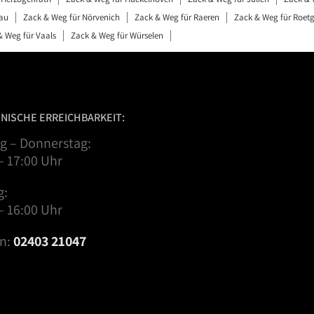
au
Zack & Weg für Nörvenich
Zack & Weg für Raeren
Zack & Weg für Roet
& Weg für Vaals
Zack & Weg für Würselen
NISCHE ERREICHBARKEIT:
g – Donnerstag:
– 17:00 Uhr
g:
– 16:00 Uhr
on:
02403 21047