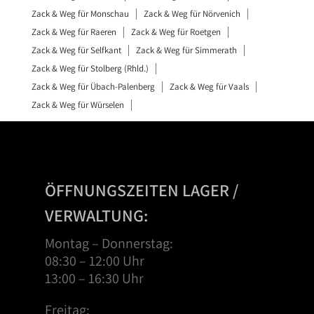
Zack & Weg für Monschau
Zack & Weg für Nörvenich
Zack & Weg für Raeren
Zack & Weg für Roetgen
Zack & Weg für Selfkant
Zack & Weg für Simmerath
Zack & Weg für Stolberg (Rhld.)
Zack & Weg für Übach-Palenberg
Zack & Weg für Vaals
Zack & Weg für Würselen
ÖFFNUNGSZEITEN LAGER /
VERWALTUNG:
Montag – Donnerstag:
08:30 – 12:00 Uhr
13:00 – 16:30 Uhr
Freitag: