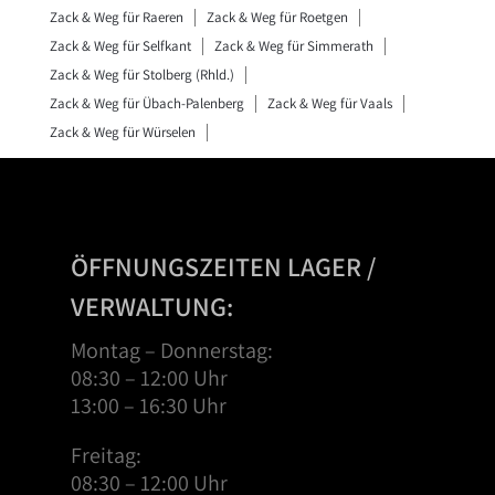
Zack & Weg für Raeren
Zack & Weg für Roetgen
Zack & Weg für Selfkant
Zack & Weg für Simmerath
Zack & Weg für Stolberg (Rhld.)
Zack & Weg für Übach-Palenberg
Zack & Weg für Vaals
Zack & Weg für Würselen
ÖFFNUNGSZEITEN LAGER /
VERWALTUNG:
Montag – Donnerstag:
08:30 – 12:00 Uhr
13:00 – 16:30 Uhr
Freitag:
08:30 – 12:00 Uhr